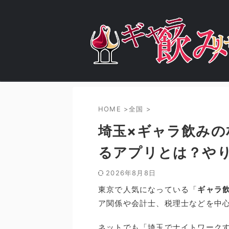
HOME
>
全国
>
埼玉×ギャラ飲みの
るアプリとは？や
2026年8月8日
東京で人気になっている「
ギャラ
ア関係や会計士、税理士などを中
ネットでも「埼玉でナイトワーク