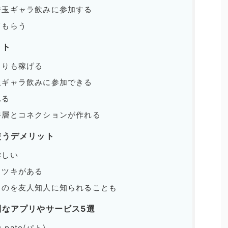
埼玉ギャラ飲みに参加する
てもらう
ット
よりも稼げる
玉ギャラ飲みに参加できる
れる
裕層とコネクションが作れる
使うデメリット
難しい
ラツキがある
るのを友人知人に知られることも
利なアプリやサービス5選
ato(パト)