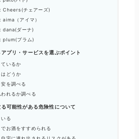
heers(チェアーズ)
aima（アイマ）
ana(ダーナ)
lum(プラム)
るアプリ・サービスを選ぶポイント
しているか
さはどうか
目安を調べる
払われるか調べる
被る可能性がある危険性について
もいる
までお酒をすすめられる
、自宅に連れ出されるリスクがある