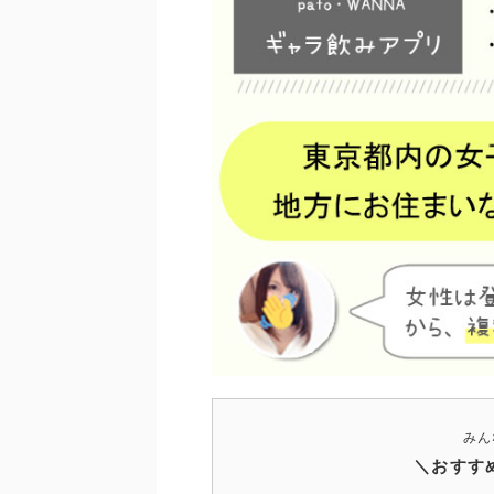
みん
＼おすす