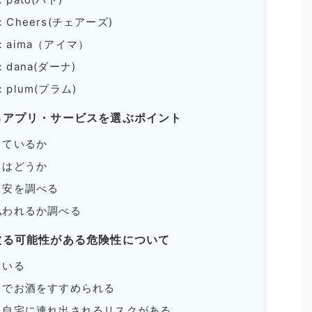
heers(チェアーズ)
aima（アイマ）
ana(ダーナ)
lum(プラム)
るアプリ・サービスを選ぶポイント
しているか
さはどうか
目安を調べる
払われるか調べる
被る可能性がある危険性について
もいる
までお酒をすすめられる
、自宅に連れ出されるリスクがある