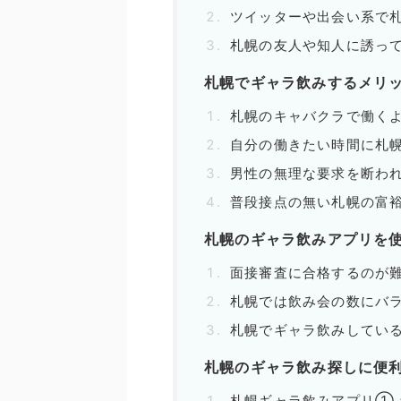
ツイッターや出会い系で
札幌の友人や知人に誘っ
札幌でギャラ飲みするメリ
札幌のキャバクラで働く
自分の働きたい時間に札
男性の無理な要求を断わ
普段接点の無い札幌の富
札幌のギャラ飲みアプリを
面接審査に合格するのが
札幌では飲み会の数にバ
札幌でギャラ飲みしてい
札幌のギャラ飲み探しに便
札幌ギャラ飲みアプリ①：p