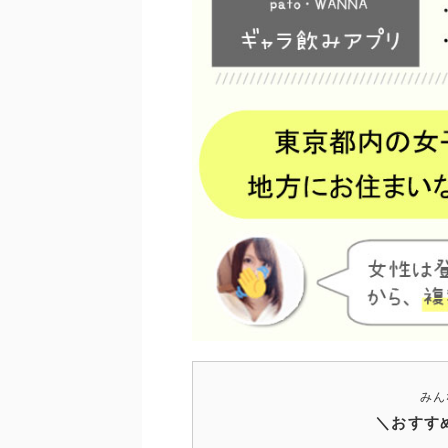
みん
＼おすす