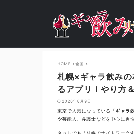
HOME
>
全国
>
札幌×ギャラ飲みの
るアプリ！やり方
2026年8月9日
東京で人気になっている「
ギャラ
や芸能人、弁護士などを中心に男
ネットでも「札幌でナイトワーク