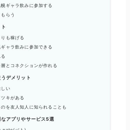
札幌ギャラ飲みに参加する
てもらう
ット
よりも稼げる
幌ギャラ飲みに参加できる
れる
裕層とコネクションが作れる
使うデメリット
難しい
ラツキがある
るのを友人知人に知られることも
利なアプリやサービス5選
ato(パト)